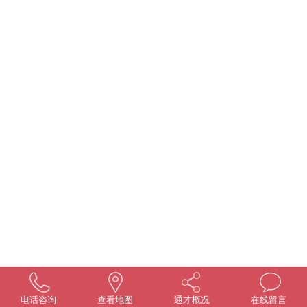
电话咨询
查看地图
通才概况
在线留言