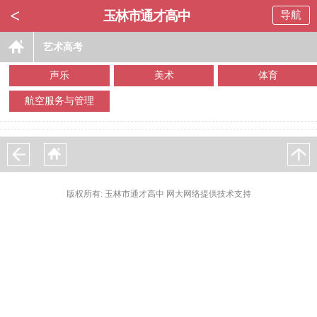
<
玉林市通才高中
导航
艺术高考
声乐
美术
体育
航空服务与管理
版权所有: 玉林市通才高中 网大网络提供技术支持