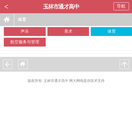
<
玉林市通才高中
导航
体育
声乐
美术
体育
航空服务与管理
版权所有: 玉林市通才高中 网大网络提供技术支持