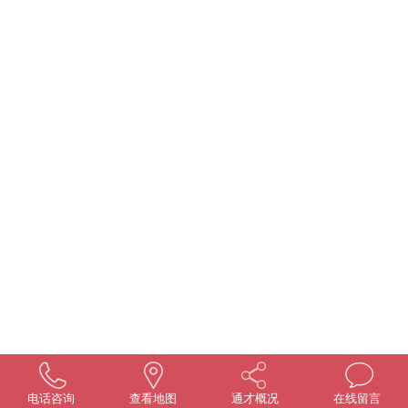
电话咨询
查看地图
通才概况
在线留言