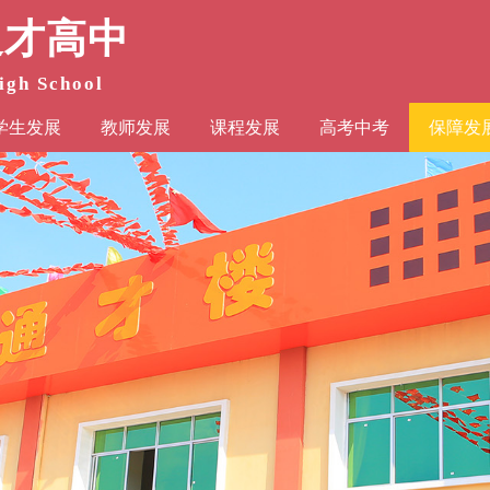
通才高中
igh School
学生发展
教师发展
课程发展
高考中考
保障发