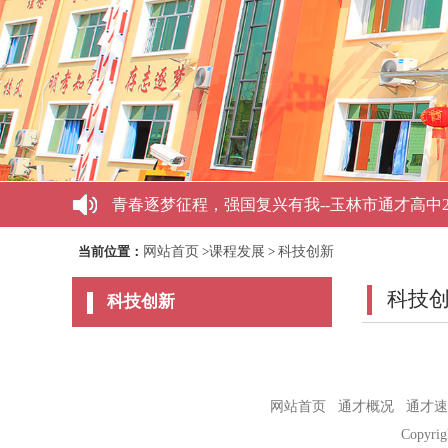
青春逐梦征程，强国复兴有我--玉林市通才高中2
暨表彰大会
当前位置：
网站首页
>
课程发展
>
科技创新
玉林市通才高中面向全市线下(现场报名)招生！
科技
科技创新
玉林市通才高中关于2024级新生缴费及领取通
砥砺奋进‘十五五’ 强国复兴我担当--玉林市通才
典礼
网站首页
通才概况
通才速
弘扬伟大抗战精神，赓续强国复兴血脉--玉林市通
Copyr