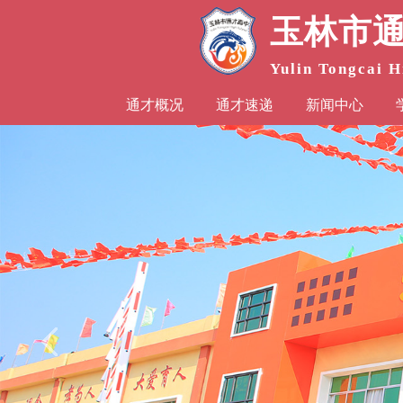
玉林市
Yulin Tongcai H
通才概况
通才速递
新闻中心