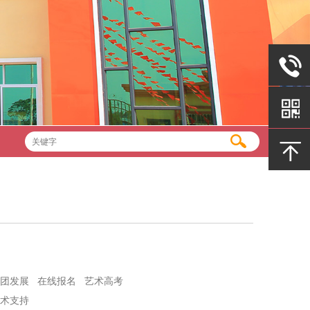
团发展
在线报名
艺术高考
术支持